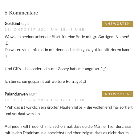
5 Kommentare
Goldkind
sagt:
ANTWORTEN
16. OKTOBER 2014 UM 15:48 UHR
Wow, ein beeindruckender Start für eine Serie mit großartigem Namen!
:D
Da waren viele Infos drin mit denen ich mich ganz gut identifizieren kann!
:)
Und GIFs – besonders das mit Zooey hats mir angetan. *g*
Ich bin schon gespannt auf weitere Beiträge! :3
Palandurwen
sagt:
ANTWORTEN
16. OKTOBER 2014 UM 16:05 UHR
*Puh das ist wirklich ein großer Haufen Infos – die wollen erstmal sortiert
und verdaut werden.
Auf jeden Fall freue ich mich schon mal, dass du die Männer hier durchaus
mit in den Feminismus einbeziehst und eben zeigst, dass es nicht darum