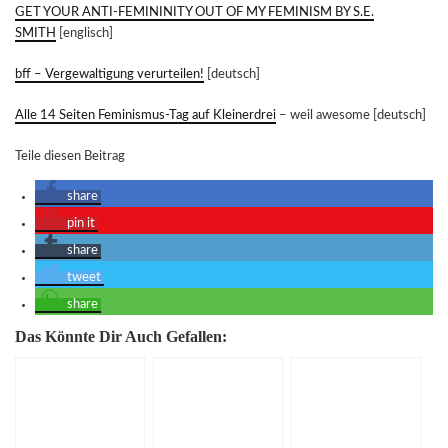
GET YOUR ANTI-FEMININITY OUT OF MY FEMINISM BY S.E.
SMITH
[englisch]
bff – Vergewaltigung verurteilen!
[deutsch]
Alle 14 Seiten Feminismus-Tag auf Kleinerdrei
– weil awesome [deutsch]
Teile diesen Beitrag
share
pin it
share
tweet
share
Das Könnte Dir Auch Gefallen: