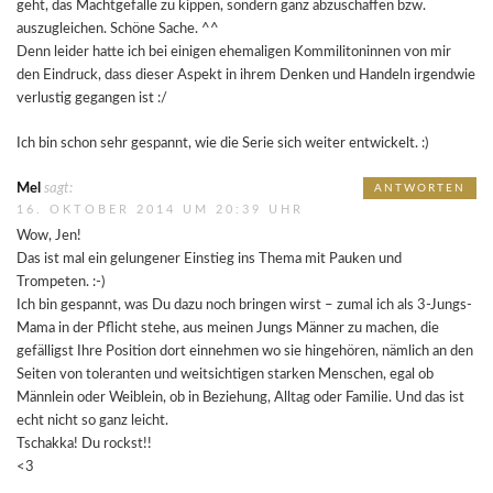
geht, das Machtgefälle zu kippen, sondern ganz abzuschaffen bzw.
auszugleichen. Schöne Sache. ^^
Denn leider hatte ich bei einigen ehemaligen Kommilitoninnen von mir
den Eindruck, dass dieser Aspekt in ihrem Denken und Handeln irgendwie
verlustig gegangen ist :/
Ich bin schon sehr gespannt, wie die Serie sich weiter entwickelt. :)
Mel
sagt:
ANTWORTEN
16. OKTOBER 2014 UM 20:39 UHR
Wow, Jen!
Das ist mal ein gelungener Einstieg ins Thema mit Pauken und
Trompeten. :-)
Ich bin gespannt, was Du dazu noch bringen wirst – zumal ich als 3-Jungs-
Mama in der Pflicht stehe, aus meinen Jungs Männer zu machen, die
gefälligst Ihre Position dort einnehmen wo sie hingehören, nämlich an den
Seiten von toleranten und weitsichtigen starken Menschen, egal ob
Männlein oder Weiblein, ob in Beziehung, Alltag oder Familie. Und das ist
echt nicht so ganz leicht.
Tschakka! Du rockst!!
<3