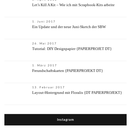
Let’s Kill A Kit – Wie ich mit Scrapbook-Kits arbeite
1. Juni 2017
Ein Update und der neue Juni-Sketch der SBW
26. Mai 2017
Tutorial: DIY Designpapier {PAPIERPROJET DT}
1. März 2017
Freundschaftskarten {PAPIERPROJEKT DT}
13. Februar 2017
Layout-Hintergrund mit Floralis {DT PAPIERPROJEKT}
Instagram