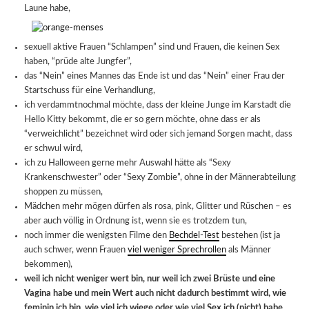
Laune habe,
sexuell aktive Frauen “Schlampen” sind und Frauen, die keinen Sex
haben, “prüde alte Jungfer”,
das “Nein” eines Mannes das Ende ist und das “Nein” einer Frau der
Startschuss für eine Verhandlung,
ich verdammtnochmal möchte, dass der kleine Junge im Karstadt die
Hello Kitty bekommt, die er so gern möchte, ohne dass er als
“verweichlicht” bezeichnet wird oder sich jemand Sorgen macht, dass
er schwul wird,
ich zu Halloween gerne mehr Auswahl hätte als “Sexy
Krankenschwester” oder “Sexy Zombie”, ohne in der Männerabteilung
shoppen zu müssen,
Mädchen mehr mögen dürfen als rosa, pink, Glitter und Rüschen – es
aber auch völlig in Ordnung ist, wenn sie es trotzdem tun,
noch immer die wenigsten Filme den
Bechdel-Test
bestehen (ist ja
auch schwer, wenn Frauen
viel weniger Sprechrollen
als Männer
bekommen),
weil ich nicht weniger wert bin, nur weil ich zwei Brüste und eine
Vagina habe und mein Wert auch nicht dadurch bestimmt wird, wie
feminin ich bin, wie viel ich wiege oder wie viel Sex ich (nicht) habe
.