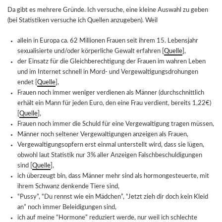
Da gibt es mehrere Gründe. Ich versuche, eine kleine Auswahl zu geben
(bei Statistiken versuche ich Quellen anzugeben). Weil
allein in Europa ca. 62 Millionen Frauen seit ihrem 15. Lebensjahr
sexualisierte und/oder körperliche Gewalt erfahren [
Quelle
],
der Einsatz für die Gleichberechtigung der Frauen im wahren Leben
und im Internet schnell in Mord- und Vergewaltigungsdrohungen
endet [
Quelle
],
Frauen noch immer weniger verdienen als Männer (durchschnittlich
erhält ein Mann für jeden Euro, den eine Frau verdient, bereits 1,22€)
[
Quelle
],
Frauen noch immer die Schuld für eine Vergewaltigung tragen müssen,
Männer noch seltener Vergewaltigungen anzeigen als Frauen,
Vergewaltigungsopfern erst einmal unterstellt wird, dass sie lügen,
obwohl laut Statistik nur 3% aller Anzeigen Falschbeschuldigungen
sind [
Quelle
],
ich überzeugt bin, dass Männer mehr sind als hormongesteuerte, mit
ihrem Schwanz denkende Tiere sind,
“Pussy”, “Du rennst wie ein Mädchen”, “Jetzt zieh dir doch kein Kleid
an” noch immer Beleidigungen sind,
ich auf meine “Hormone” reduziert werde, nur weil ich schlechte