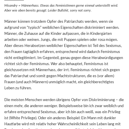
Misandry = Männerhass. Etwas das Feministinnen gerne einmal unterstellt wird.
Aber wie oben bereits gesagt: Leider Bullshit, sorry not sorry.
Männer können trotzdem Opfer des Patriarchats werden, wenn sie
aufgrund von “typisch” weiblichen Eigenschaften diskriminiert werden.
Männer, die Zuhause auf die Kinder aufpassen, die in Kindergärten
arbeiten oder weinen. Jungs, die mit Puppen spielen oder rosa mögen.
Aber dieses Herabsetzen weiblicher Eigenschaften ist Teil des Sexismus,
den Frauen tagtäglich erfahren, entsprechend wird dadurch Feminismus
nicht entlegitimiert. Im Gegenteil, genau gegen diese Herabwürdigungen
richtet sich der Feminismus. Wer also behauptet, Feminismus ist
gleichzusetzen mit Männerhass, der irrt. Feminismus richtet sich gegen
das Patriarchat und somit gegen Machtstrukturen, die es (vor allem)
Frauen (und auch Männern) unmöglich macht, ein gleichberechtigtes
Leben zu führen.
Die meisten Menschen werden übrigens Opfer von Diskriminierung – die
einen mehr, die anderen weniger. Beispielsweise bin ich zwar weiblich und
erfahre entsprechend Sexismus, aber ich bin auch weiß, was ein Privileg
ist (White Privilege). Oder ein anderes Beispiel: Ein Mann mit dunkler
Hautfarbe wird mit relativ hoher Wahrscheinlichkeit sein Leben lang mit