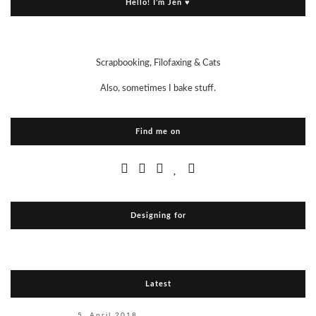
Hello! I’m Jen ♥
Scrapbooking, Filofaxing & Cats
Also, sometimes I bake stuff.
Find me on
Designing for
Latest
5. April 2018