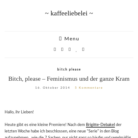
~ kaffeeliebelei ~
Menu
bitch please
Bitch, please – Feminismus und der ganze Kram
16. Oktober 2014
5 Kommentare
Hallo, ihr Lieben!
Heute gibt es eine kleine Premiere! Nach dem
Brigitte-Debakel
der
letzten Woche habe ich beschlossen, eine neue “Serie” in den Blog
aufzunehmen…wie die 7 Sachen, nur nicht ganz so häufig und regelmäßig.