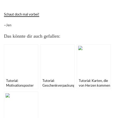
Schaut doch mal vorbei!
~Jen
Das könnte dir auch gefallen:
Tutorial:
Tutorial:
Tutorial: Karten, die
Motivationsposter
Geschenkverpackung
von Herzen kommen
für deine Wand
für Gutscheinkarten
{PAPIERPROJEKT
{PAPIERPROJEKT
{PAPIERPROJEKT
DT}
DT}
DT}