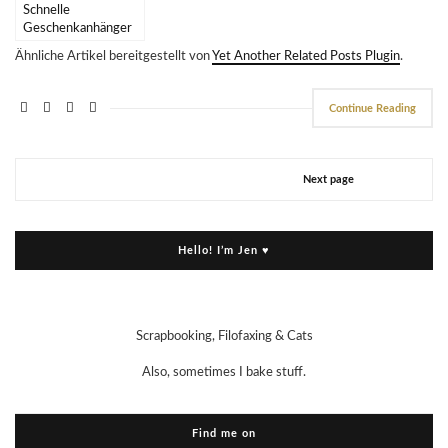
Schnelle
Geschenkanhänger
{PAPIERPROJEKT
Ähnliche Artikel bereitgestellt von
Yet Another Related Posts Plugin
.
DT}
Continue Reading
Next page
Hello! I’m Jen ♥
Scrapbooking, Filofaxing & Cats
Also, sometimes I bake stuff.
Find me on