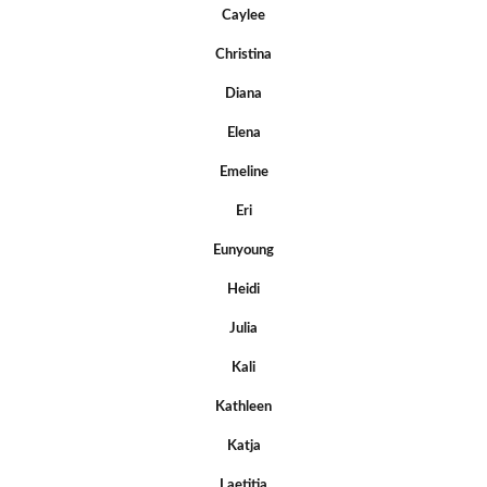
Caylee
Christina
Diana
Elena
Emeline
Eri
Eunyoung
Heidi
Julia
Kali
Kathleen
Katja
Laetitia