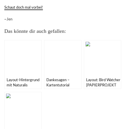
Schaut doch mal vorbei!
~Jen
Das könnte dir auch gefallen:
Layout-Hintergrund
Dankesagen –
Layout: Bird Watcher
mit Naturalis
Kartentutorial
{PAPIERPROJEKT
{PAPIERPROJEKT
{PAPIERPROJEKT
DT}
DT}
DT}