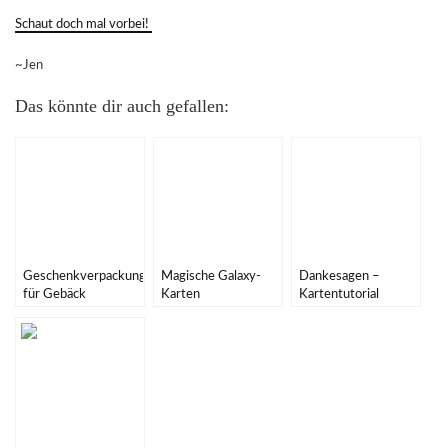
Schaut doch mal vorbei!
~Jen
Das könnte dir auch gefallen:
Geschenkverpackungen
Magische Galaxy-
Dankesagen –
für Gebäck
Karten
Kartentutorial
{PAPIERPROJEKT
{PAPIERPROJEKT
{PAPIERPROJEKT
DT}
DT}
DT}