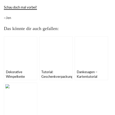
Schau doch mal vorbei!
~Jen
Das könnte dir auch gefallen:
Dekorative
Tutorial:
Dankesagen –
Wimpelkette
Geschenkverpackung
Kartentutorial
{PAPIERPROJEKT
für Gutscheinkarten
{PAPIERPROJEKT
DT}
{PAPIERPROJEKT
DT}
DT}