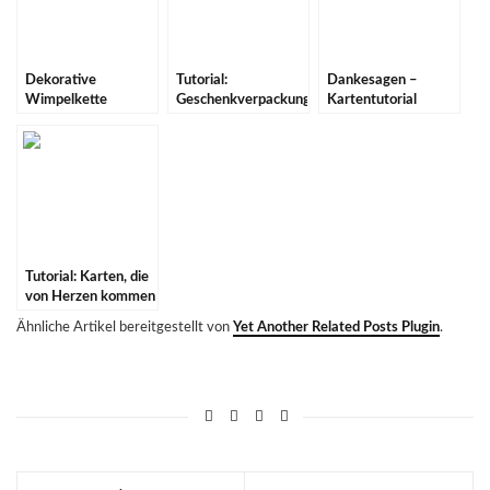
Dekorative
Tutorial:
Dankesagen –
Wimpelkette
Geschenkverpackung
Kartentutorial
{PAPIERPROJEKT
für Gutscheinkarten
{PAPIERPROJEKT
DT}
{PAPIERPROJEKT
DT}
DT}
Tutorial: Karten, die
von Herzen kommen
{PAPIERPROJEKT
Ähnliche Artikel bereitgestellt von
Yet Another Related Posts Plugin
.
DT}