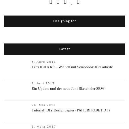
Designing for
Latest
5. April 2018
Let’s Kill A Kit – Wie ich mit Scrapbook-Kits arbeite
1. Juni 2017
Ein Update und der neue Juni-Sketch der SBW
26. Mai 2017
Tutorial: DIY Designpapier {PAPIERPROJET DT}
1. März 2017