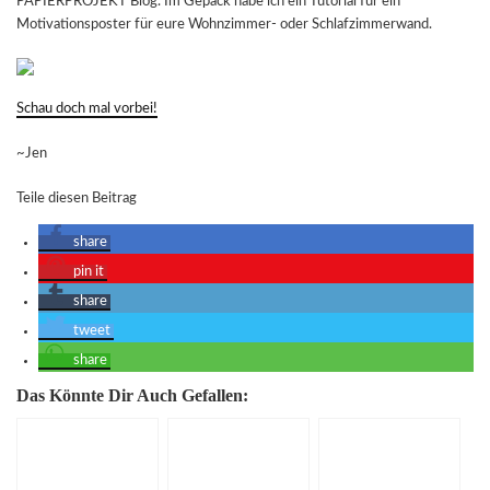
PAPIERPROJEKT Blog. Im Gepäck habe ich ein Tutorial für ein
Motivationsposter für eure Wohnzimmer- oder Schlafzimmerwand.
Schau doch mal vorbei!
~Jen
Teile diesen Beitrag
share
pin it
share
tweet
share
Das Könnte Dir Auch Gefallen: