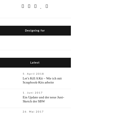
Designing for
Latest
5. April 2018
Let’s Kill A Kit – Wie ich mit
Scrapbook-Kits arbeite
1. Juni 2017
Ein Update und der neue Juni-
Sketch der SBW
26. Mai 2017