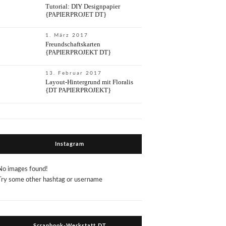
Tutorial: DIY Designpapier
{PAPIERPROJET DT}
1. März 2017
Freundschaftskarten
{PAPIERPROJEKT DT}
13. Februar 2017
Layout-Hintergrund mit Floralis
{DT PAPIERPROJEKT}
Instagram
No images found!
Try some other hashtag or username
Scrapbook-Werkstatt DT