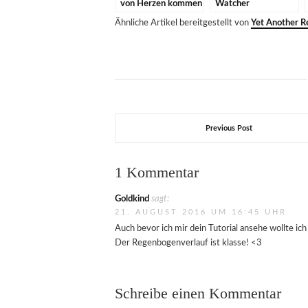
von Herzen kommen
Watcher
{PAPIERPROJEKT
{PAPIERPROJEKT
Ähnliche Artikel bereitgestellt von
Yet Another Re
DT}
DT}
Previous Post
1 Kommentar
Goldkind
sagt:
21. AUGUST 2016 UM 16:45 UHR
Auch bevor ich mir dein Tutorial ansehe wollte ic
Der Regenbogenverlauf ist klasse! <3
Schreibe einen Kommentar