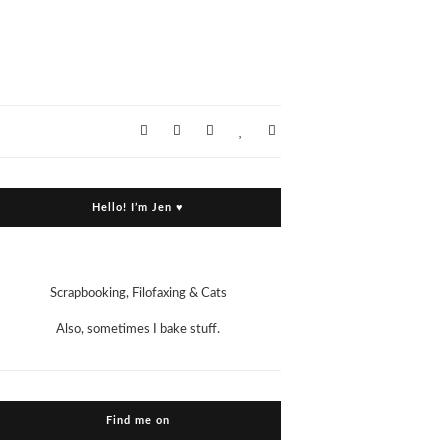
Hello! I’m Jen ♥
Scrapbooking, Filofaxing & Cats
Also, sometimes I bake stuff.
Find me on