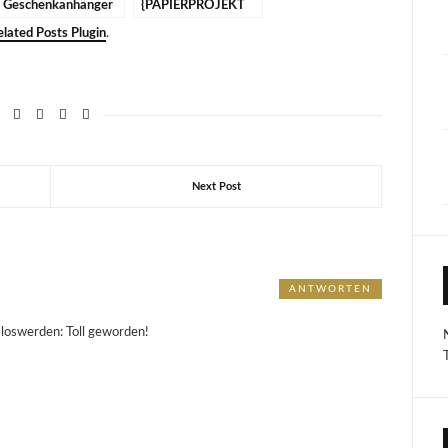
Geschenkanhänger
{PAPIERPROJEKT
{PAPIERPROJEKT
DT}
lated Posts Plugin
.
DT}
Next Post
ANTWORTEN
h loswerden: Toll geworden!