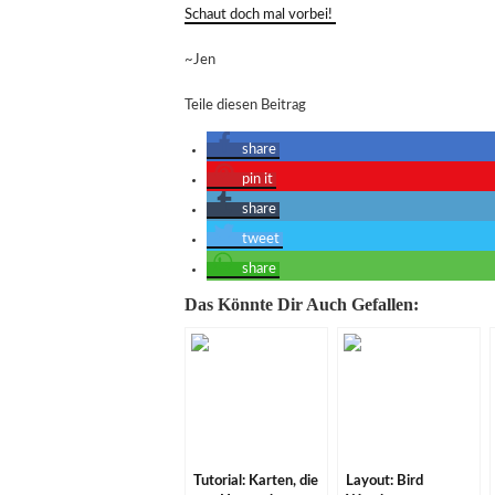
Schaut doch mal vorbei!
~Jen
Teile diesen Beitrag
share
pin it
share
tweet
share
Das Könnte Dir Auch Gefallen:
Tutorial: Karten, die
Layout: Bird