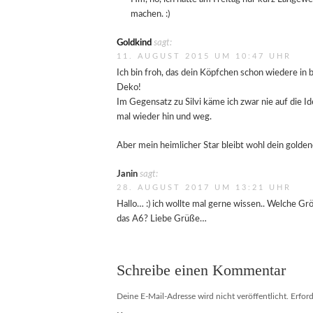
machen. :)
Goldkind
sagt:
11. AUGUST 2015 UM 10:47 UHR
Ich bin froh, das dein Köpfchen schon wiedere in b
Deko!
Im Gegensatz zu Silvi käme ich zwar nie auf die Id
mal wieder hin und weg.
Aber mein heimlicher Star bleibt wohl dein golden
Janin
sagt:
28. AUGUST 2017 UM 13:21 UHR
Hallo… :) ich wollte mal gerne wissen.. Welche Größ
das A6? Liebe Grüße…
Schreibe einen Kommentar
Deine E-Mail-Adresse wird nicht veröffentlicht.
Erford