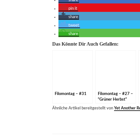
share
pin it
share
tweet
share
Das Könnte Dir Auch Gefallen:
Filomontag – #31
Filomontag – #27 –
“Grüner Herbst”
Ähnliche Artikel bereitgestellt von
Yet Another Re