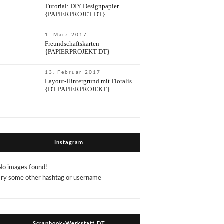
Tutorial: DIY Designpapier
{PAPIERPROJET DT}
1. März 2017
Freundschaftskarten
{PAPIERPROJEKT DT}
13. Februar 2017
Layout-Hintergrund mit Floralis
{DT PAPIERPROJEKT}
Instagram
No images found!
Try some other hashtag or username
Scrapbook-Werkstatt DT