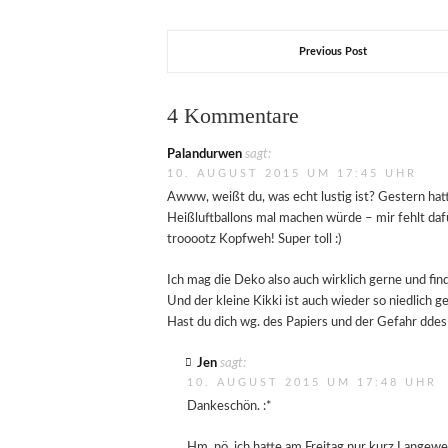
Previous Post
4 Kommentare
Palandurwen
sagt:
10. AUGUST 2015 UM 17:45 UHR
Awww, weißt du, was echt lustig ist? Gestern hatt
Heißluftballons mal machen würde – mir fehlt daf
trooootz Kopfweh! Super toll :)
Ich mag die Deko also auch wirklich gerne und find
Und der kleine Kikki ist auch wieder so niedlich
Hast du dich wg. des Papiers und der Gefahr ddes
Jen
sagt:
10. AUGUST 2015 UM 17:48 UHR
Dankeschön. :*
Hm, nö, ich hatte am Freitag nur kurz Langewei