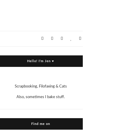
Hello! I’m Jen ♥
Scrapbooking, Filofaxing & Cats
Also, sometimes I bake stuff.
Find me on