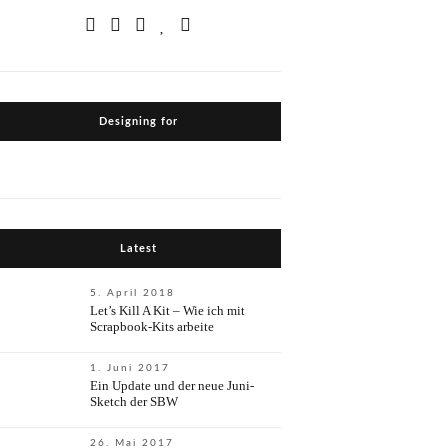
Designing for
Latest
5. April 2018
Let’s Kill A Kit – Wie ich mit
Scrapbook-Kits arbeite
1. Juni 2017
Ein Update und der neue Juni-
Sketch der SBW
26. Mai 2017