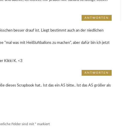
ANTWORTEN
isschen besser drauf ist. Liegt bestimmt auch an der niedlichen
ee “mal was mit Heißluftballons zu machen”, aber dafür bin ich jetzt
er Kikki K. <3
ANTWORTEN
e dieses Scrapbook hat.. Ist das ein A5 bitte.. Ist das A5 größer als
erliche Felder sind mit
*
markiert