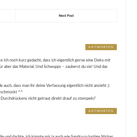
Next Post
ANTWORTEN
e ich noch kurz gedacht, dass ich eigentlich gerne eine Deko mit
ür aber das Material. Und Schwupps – zauberst du sie! Und das
e auch, dass man ihr deine Verfassung eigentlich nicht ansieht ;)
 geschmückt ^^
 Durchdrückens nicht getraut direkt drauf zu stempeln?
ANTWORTEN
le und dachte, ich könnte mir ja auch wie Sandra so lustige Sticker