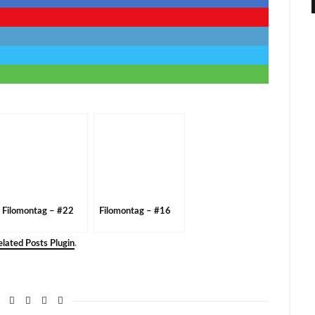
Filomontag – #22
Filomontag – #16
lated Posts Plugin
.