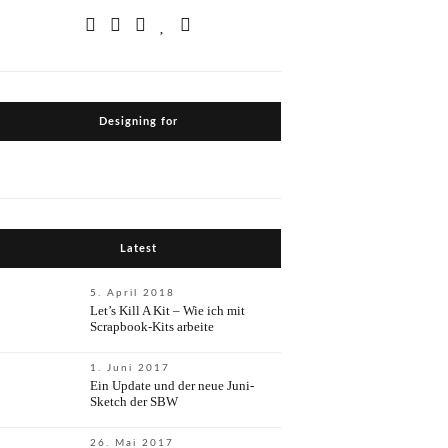
Designing for
Latest
5. April 2018
Let’s Kill A Kit – Wie ich mit
Scrapbook-Kits arbeite
1. Juni 2017
Ein Update und der neue Juni-
Sketch der SBW
26. Mai 2017