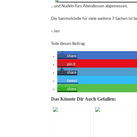
…und Nudeln fürs Abendessen abgemessen.
Die Sammelstelle für viele weitere 7 Sachen ist b
~Jen
Teile diesen Beitrag
share
pin it
share
tweet
share
Das Könnte Dir Auch Gefallen: