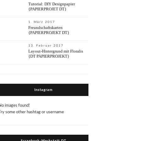
Tutorial: DIY Designpapier
{PAPIERPROJET DT}
1. März 2017
Freundschaftskarten
{PAPIERPROJEKT DT}
13. Februar 2017
Layout-Hintergrund mit Floralis
{DT PAPIERPROJEKT}
Instagram
No images found!
Try some other hashtag or username
Scrapbook-Werkstatt DT