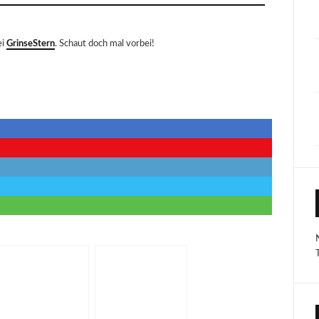
ei
GrinseStern
. Schaut doch mal vorbei!