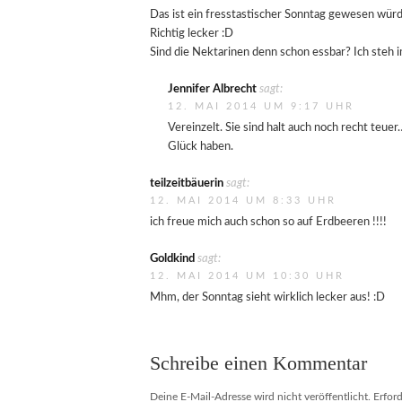
Das ist ein fresstastischer Sonntag gewesen würd
Richtig lecker :D
Sind die Nektarinen denn schon essbar? Ich steh i
Jennifer Albrecht
sagt:
12. MAI 2014 UM 9:17 UHR
Vereinzelt. Sie sind halt auch noch recht teu
Glück haben.
teilzeitbäuerin
sagt:
12. MAI 2014 UM 8:33 UHR
ich freue mich auch schon so auf Erdbeeren !!!!
Goldkind
sagt:
12. MAI 2014 UM 10:30 UHR
Mhm, der Sonntag sieht wirklich lecker aus! :D
Schreibe einen Kommentar
Deine E-Mail-Adresse wird nicht veröffentlicht.
Erford