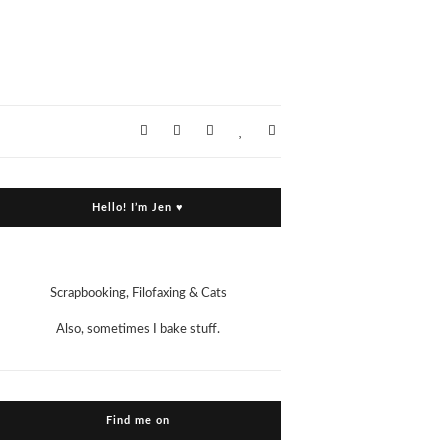
Hello! I’m Jen ♥
Scrapbooking, Filofaxing & Cats
Also, sometimes I bake stuff.
Find me on