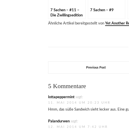
7 Sachen – #11 –
7 Sachen – #9
Die Zwillingsedition
Ähnliche Artikel bereitgestellt von
Yet Another Re
Previous Post
5 Kommentare
lottapeppermint
sagt:
11. MAI 2014 UM 20:23 UHR
Hmm, das süße Sandwich sieht lecker aus. Eine gu
Palandurwen
sagt:
12. MAI 2014 UM 7:42 UHR