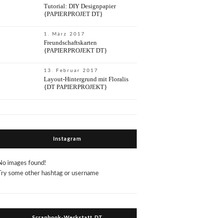
Tutorial: DIY Designpapier
{PAPIERPROJET DT}
1. März 2017
Freundschaftskarten
{PAPIERPROJEKT DT}
13. Februar 2017
Layout-Hintergrund mit Floralis
{DT PAPIERPROJEKT}
Instagram
No images found!
Try some other hashtag or username
Scrapbook-Werkstatt DT