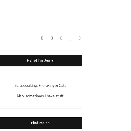
Hello! I’m Jen ♥
Scrapbooking, Filofaxing & Cats
Also, sometimes I bake stuff.
Find me on