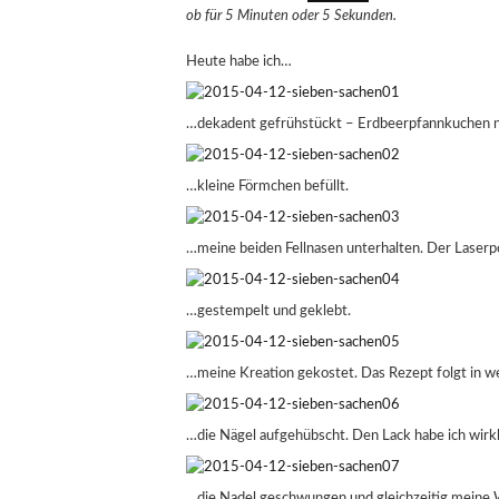
ob für 5 Minuten oder 5 Sekunden.
Heute habe ich…
…dekadent gefrühstückt – Erdbeerpfannkuchen 
…kleine Förmchen befüllt.
…meine beiden Fellnasen unterhalten. Der Laserpo
…gestempelt und geklebt.
…meine Kreation gekostet. Das Rezept folgt in we
…die Nägel aufgehübscht. Den Lack habe ich wirkl
…die Nadel geschwungen und gleichzeitig meine W