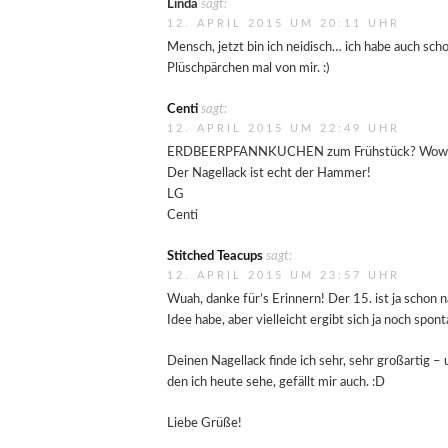
Linda
sagt:
12. APRIL 2015 UM 20:11 UHR
Mensch, jetzt bin ich neidisch… ich habe auch s
Plüschpärchen mal von mir. :)
Centi
sagt:
12. APRIL 2015 UM 22:49 UHR
ERDBEERPFANNKUCHEN zum Frühstück? Wow.
Der Nagellack ist echt der Hammer!
LG
Centi
Stitched Teacups
sagt:
12. APRIL 2015 UM 23:57 UHR
Wuah, danke für’s Erinnern! Der 15. ist ja schon
Idee habe, aber vielleicht ergibt sich ja noch spont
Deinen Nagellack finde ich sehr, sehr großartig – 
den ich heute sehe, gefällt mir auch. :D
Liebe Grüße!