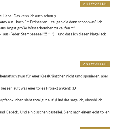
ANTWORTEN
ße Liebe! Das kenn ich auch schon ;)
ammy aus *hach ^^ Erdbeeren – taugen die denn schon was? Ich
ck aus Angst große Wasserbomben zu kaufen ^^;
l aus (Feder-Stempeeeeel!!!! *_*) – und dass ich diesen Nagellack
ANTWORTEN
h thematisch zwar für euer KreaKränzchen nicht umdisponieren, aber
besser läuft was euer tolles Projekt angeht! :D
pfannkuchen sieht total gut aus! (Und das sage ich, obwohl ich
und Gebäck. Und ein bisschen bastellei. Sieht nach einem echt tollen