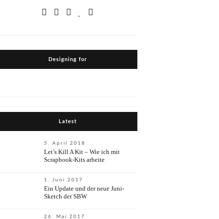
Designing for
Latest
5. April 2018
Let’s Kill A Kit – Wie ich mit
Scrapbook-Kits arbeite
1. Juni 2017
Ein Update und der neue Juni-
Sketch der SBW
26. Mai 2017