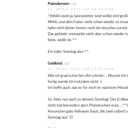
Palandurwen
sagt:
12. APRIL 2015 UM 18:30 UHR
*thihiihi oooh ja, laserpointer (und wolle) sind gro
Mhhh, und dein Futter sieht schon wieder so my
halte mich bisher immer noch ein bisschen zurü
Das geklebt-stempelte sieht aber schon wieder tol
liebe, weißt du ^^
Ein toller Sonntag also ^^
Goldkind
sagt:
12. APRIL 2015 UM 19:00 UHR
Wie ich grad schon bei silvi schrieb … Musste ic
fertig werde ich trotzdem nicht. :(
Ich hoffe auch, das es für mich im nächsten Monat 
So. Aber nun auch zu deinem Sonntag! Der Erdbeer
nicht mal besonders gern Pfannkuchen esse… ^^)
Ansonsten gabs Fellnasen (hach, die zwei süßen!) 
Sonntag aus! :D