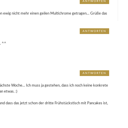
ANTWORTEN
chon ewig nicht mehr einen geilen Multichrome getragen… Grüße das
ANTWORTEN
 ^^
ANTWORTEN
 nächste Woche… Ich muss ja gestehen, dass ich noch keine konkrete
an etwas. :)
und dass das jetzt schon der dritte Frühstückstisch mit Pancakes ist,