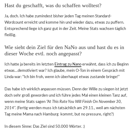
Hast du geschafft, was du schaffen wolltest?
Ja, doch. Ich habe zumindest bisher jeden Tag meinen Standard-
Wordcount erreicht und komme hin und wieder dazu, etwas zu puffern.
Entsprechend liege ich ganz gut in der Zeit. Meine Stats wachsen täglich
fleißig.
Wie sieht dein Ziel für den NaNo aus und hast du es in
dieser Woche evtl. noch angepasst?
Ich hatte ja bereits im letzten
Eintrag zu Nano
erwähnt, dass ich zu Beginn
etwas…demotiviert war? Ich glaube, mein O-Ton in einem Gespräch mit
Linda war: “Ich bin froh, wenn ich überhaupt etwas zustande bringe!”
Das habe ich wirklich anpassen müssen. Denn der Wille zu siegen ist jetzt
doch sehr groß geworden und ich führe jedes Mal einen kleinen Tanz auf,
wenn meine Stats sagen
“At This Rate You Will Finish On November 30,
2014”
. (Fertig werden muss ich tatsächlich am 29.11., weil am nächsten
Tag meine Mama nach Hamburg kommt, but no pressure, right?)
In diesem Sinne: Das Ziel sind 50.000 Wörter. :)