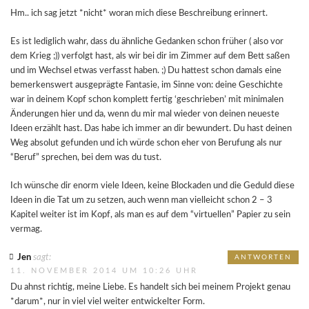
Hm.. ich sag jetzt *nicht* woran mich diese Beschreibung erinnert.
Es ist lediglich wahr, dass du ähnliche Gedanken schon früher ( also vor
dem Krieg ;)) verfolgt hast, als wir bei dir im Zimmer auf dem Bett saßen
und im Wechsel etwas verfasst haben. ;) Du hattest schon damals eine
bemerkenswert ausgeprägte Fantasie, im Sinne von: deine Geschichte
war in deinem Kopf schon komplett fertig ‘geschrieben’ mit minimalen
Änderungen hier und da, wenn du mir mal wieder von deinen neueste
Ideen erzählt hast. Das habe ich immer an dir bewundert. Du hast deinen
Weg absolut gefunden und ich würde schon eher von Berufung als nur
“Beruf” sprechen, bei dem was du tust.
Ich wünsche dir enorm viele Ideen, keine Blockaden und die Geduld diese
Ideen in die Tat um zu setzen, auch wenn man vielleicht schon 2 – 3
Kapitel weiter ist im Kopf, als man es auf dem “virtuellen” Papier zu sein
vermag.
Jen
sagt:
ANTWORTEN
11. NOVEMBER 2014 UM 10:26 UHR
Du ahnst richtig, meine Liebe. Es handelt sich bei meinem Projekt genau
*darum*, nur in viel viel weiter entwickelter Form.