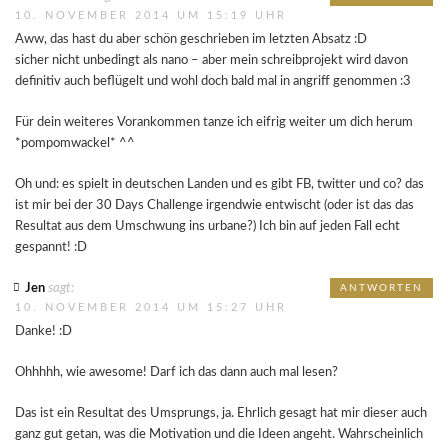
10. NOVEMBER 2014 UM 15:19 UHR
Aww, das hast du aber schön geschrieben im letzten Absatz :D
sicher nicht unbedingt als nano – aber mein schreibprojekt wird davon
definitiv auch beflügelt und wohl doch bald mal in angriff genommen :3
Für dein weiteres Vorankommen tanze ich eifrig weiter um dich herum
*pompomwackel* ^^
Oh und: es spielt in deutschen Landen und es gibt FB, twitter und co? das
ist mir bei der 30 Days Challenge irgendwie entwischt (oder ist das das
Resultat aus dem Umschwung ins urbane?) Ich bin auf jeden Fall echt
gespannt! :D
Jen
sagt:
ANTWORTEN
10. NOVEMBER 2014 UM 15:27 UHR
Danke! :D
Ohhhhh, wie awesome! Darf ich das dann auch mal lesen?
Das ist ein Resultat des Umsprungs, ja. Ehrlich gesagt hat mir dieser auch
ganz gut getan, was die Motivation und die Ideen angeht. Wahrscheinlich