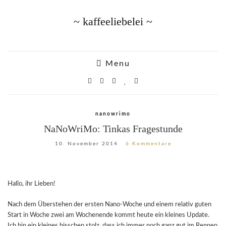
~ kaffeeliebelei ~
Menu
nanowrimo
NaNoWriMo: Tinkas Fragestunde
10. November 2014
6 Kommentare
Hallo, ihr Lieben!
Nach dem Überstehen der ersten Nano-Woche und einem relativ guten
Start in Woche zwei am Wochenende kommt heute ein kleines Update.
Ich bin ein kleines bisschen stolz, dass ich immer noch ganz gut im Rennen