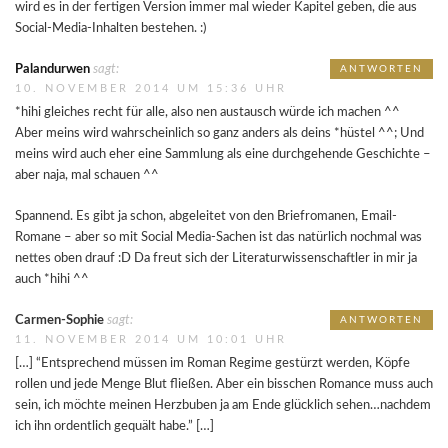
wird es in der fertigen Version immer mal wieder Kapitel geben, die aus
Social-Media-Inhalten bestehen. :)
Palandurwen
sagt:
ANTWORTEN
10. NOVEMBER 2014 UM 15:36 UHR
*hihi gleiches recht für alle, also nen austausch würde ich machen ^^
Aber meins wird wahrscheinlich so ganz anders als deins *hüstel ^^; Und
meins wird auch eher eine Sammlung als eine durchgehende Geschichte –
aber naja, mal schauen ^^
Spannend. Es gibt ja schon, abgeleitet von den Briefromanen, Email-
Romane – aber so mit Social Media-Sachen ist das natürlich nochmal was
nettes oben drauf :D Da freut sich der Literaturwissenschaftler in mir ja
auch *hihi ^^
Carmen-Sophie
sagt:
ANTWORTEN
11. NOVEMBER 2014 UM 10:01 UHR
[…] “Entsprechend müssen im Roman Regime gestürzt werden, Köpfe
rollen und jede Menge Blut fließen. Aber ein bisschen Romance muss auch
sein, ich möchte meinen Herzbuben ja am Ende glücklich sehen…nachdem
ich ihn ordentlich gequält habe.” […]